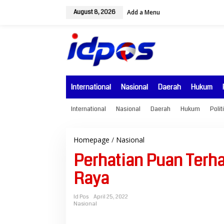
Skip
to
August 8, 2026
Add a Menu
content
International
Nasional
Daerah
Hukum
International
Nasional
Daerah
Hukum
Polit
Perhatian
Homepage
/
Nasional
Puan
Perhatian Puan Terh
Terhadap
Gerakan
Raya
Ekonomi
Hari
Raya
Id Pos
April 25, 2022
Nasional