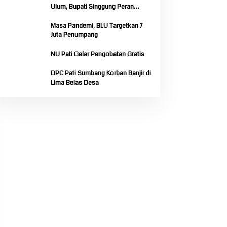
Ulum, Bupati Singgung Peran
Strategis Pesantren Sebagai Pilar
Pendidikan Nasional
Masa Pandemi, BLU Targetkan 7
Juta Penumpang
NU Pati Gelar Pengobatan Gratis
DPC Pati Sumbang Korban Banjir di
Lima Belas Desa