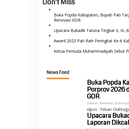
Don't Miss
Buka Popda Kabupaten, Bupati Pati Ta
Renovasi GOR
Upacara Bukadik Taruna Tingkat II, III,
Award 2023 Pati Raih Peringkat Ke-6 K
Ketua Pemuda Muhammadiyah Sebut Pua
News Feed
Buka Popda Ka
Porprov 2026 
GOR
Daerah
,
Nasional
,
Olahraga
idpos : Pekan Olahrag
Upacara Bukadik
Laporan Dikca