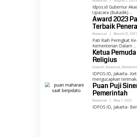
Nasional
|
August 2, 2023
Idpos.id Gubernur Aka
Upacara (Bukadik)
Award 2023 Pa
Terbaik Pener
Nasional
|
March 22, 202
Pati Raih Peringkat K
Kementerian Dalam
Ketua Pemuda
Religius
Daerah
,
Nasional
,
Pemerint
IDPOS.ID, Jakarta- 
mengucapkan terimak
Puan Puji Si
Pemerintah
Nasional
|
May 7, 2022
IDPOS.ID, Jakarta- Ber