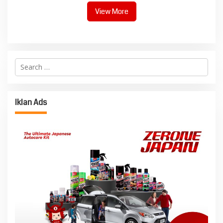
View More
Search
for:
Iklan Ads