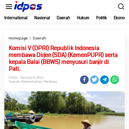
Skip
to
content
International
Nasional
Daerah
Hukum
Politik
Ekonomi
Komisi
Homepage
/
Daerah
V
Komisi V (DPRI) Republik Indonesia
(DPRI)
Republik
membawa Dirjen (SDA) (KemenPUPR) serta
Indonesia
kepala Balai (BBWS) menyusuri banjir di
membawa
Pati.
Dirjen
(SDA)
Id Pos
January 11, 2023
(KemenPUPR)
Daerah
,
Pemerintahan
,
Peristiwa
serta
kepala
Balai
(BBWS)
menyusuri
banjir
di
Pati.