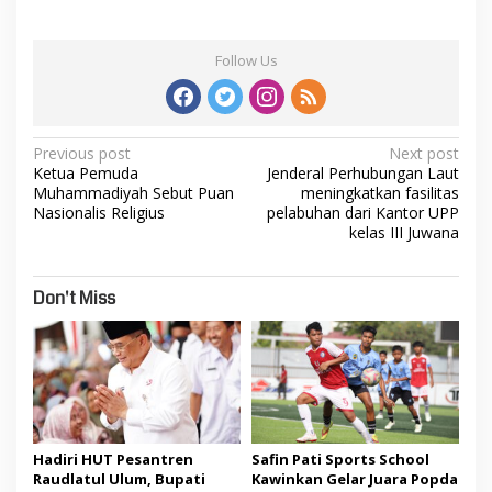
Follow Us
Post
Previous post
Next post
Ketua Pemuda
Jenderal Perhubungan Laut
navigation
Muhammadiyah Sebut Puan
meningkatkan fasilitas
Nasionalis Religius
pelabuhan dari Kantor UPP
kelas III Juwana
Don't Miss
Hadiri HUT Pesantren
Safin Pati Sports School
Raudlatul Ulum, Bupati
Kawinkan Gelar Juara Popda