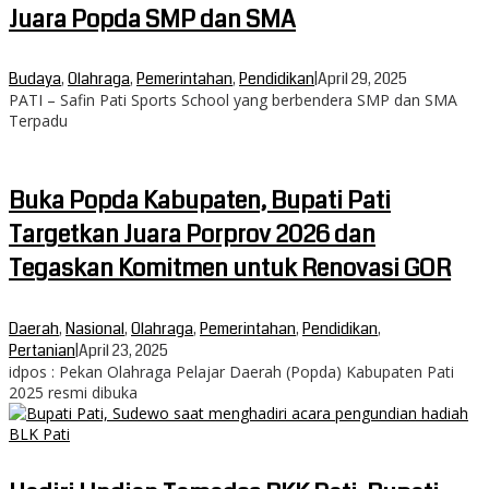
Juara Popda SMP dan SMA
Budaya
,
Olahraga
,
Pemerintahan
,
Pendidikan
|
April 29, 2025
PATI – Safin Pati Sports School yang berbendera SMP dan SMA
Terpadu
Buka Popda Kabupaten, Bupati Pati
Targetkan Juara Porprov 2026 dan
Tegaskan Komitmen untuk Renovasi GOR
Daerah
,
Nasional
,
Olahraga
,
Pemerintahan
,
Pendidikan
,
Pertanian
|
April 23, 2025
idpos : Pekan Olahraga Pelajar Daerah (Popda) Kabupaten Pati
2025 resmi dibuka