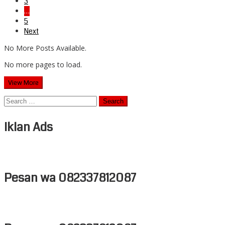
3
…
5
Next
No More Posts Available.
No more pages to load.
View More
Search
for:
Iklan Ads
Pesan wa 082337812087