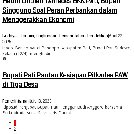
Hadiri Undian Tamades BKK Pati, Bupati
Singgung Soal Peran Perbankan dalam
Menggerakkan Ekonomi
Budaya
,
Ekonomi
,
Lingkungan
,
Pemerintahan
,
Pendidikan
|
April 22,
2025
idpos. Bertempat di Pendopo Kabupaten Pati, Bupati Pati Sudewo,
Selasa (22/4), menghadiri
Bupati Pati Pantau Kesiapan Pilkades PAW
di Tiga Desa
Pemerintahan
|
July 18, 2023
Idpos.id Penjabat Bupati Pati Henggar Budi Anggoro bersama
Forkopimda serta Sekretaris Daerah
1
2