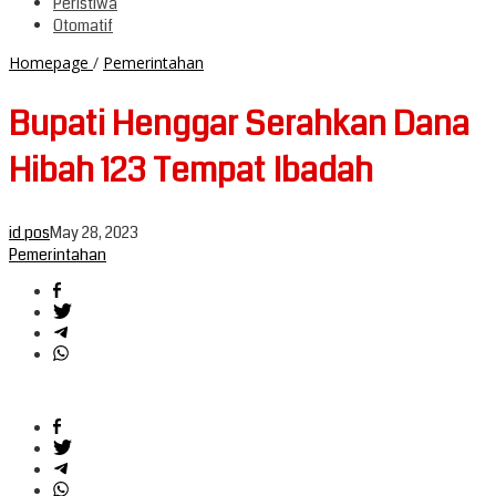
Peristiwa
Otomatif
Bupati
Homepage
/
Pemerintahan
Henggar
Serahkan
Bupati Henggar Serahkan Dana
Dana
Hibah
Hibah 123 Tempat Ibadah
123
Tempat
Ibadah
id pos
May 28, 2023
Pemerintahan