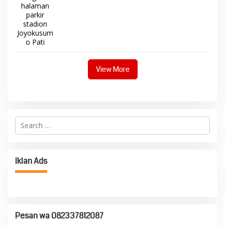
View More
Search
for:
Iklan Ads
Pesan wa 082337812087