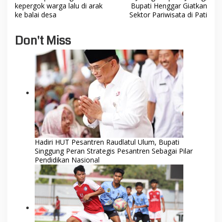
o
kepergok warga lalu di arak
Bupati Henggar Giatkan
s
ke balai desa
Sektor Pariwisata di Pati
t
Don't Miss
n
a
v
i
g
a
t
i
Hadiri HUT Pesantren Raudlatul Ulum, Bupati
Singgung Peran Strategis Pesantren Sebagai Pilar
o
Pendidikan Nasional
n