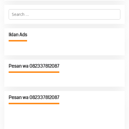
S
e
a
r
c
Iklan Ads
h
f
o
r
:
Pesan wa 082337812087
Pesan wa 082337812087