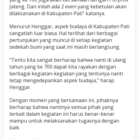
n
Jateng. Dan inilah ada 2 even yang kebetulan akan
g
dilaksanakan di Kabupaten Pati” katanya.
a
t
k
Menurut Henggar, aspek budaya di Kabupaten Pati
a
sangatlah luar biasa. Hal terlihat dari berbagai
n
pertunjukan yang muncul di setiap kegiatan
S
sedekah bumi yang saat ini masih berlangsung.
t
a
k
“Tentu kita sangat berharap bahwa nanti di ulang
e
tahun yang ke 700 dapat kita rayakan dengan
h
berbagai kegiatan-kegiatan yang tentunya nanti
o
tetap mengedepankan aspek budaya,” harap
l
Henggar.
d
e
r
Dengan momen yang bersamaan ini, pihaknya
T
berharap bahwa nantinya semua pihak yang
a
terkait dalam kegiatan ini harus benar-benar
k
mampu untuk melaksanakan tugasnya dengan
K
e
baik.
t
i