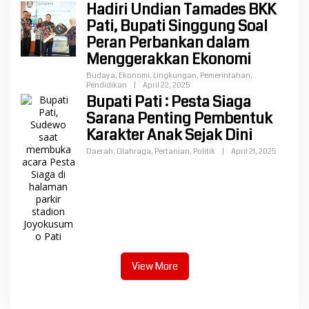
Hadiri Undian Tamades BKK
Pati, Bupati Singgung Soal
Peran Perbankan dalam
Menggerakkan Ekonomi
Budaya
,
Ekonomi
,
Lingkungan
,
Pemerintahan
,
Pendidikan
|
April 22, 2025
Bupati Pati : Pesta Siaga
Sarana Penting Pembentuk
Karakter Anak Sejak Dini
Daerah
,
Olahraga
,
Pertanian
,
Politik
|
April 21, 2025
View More