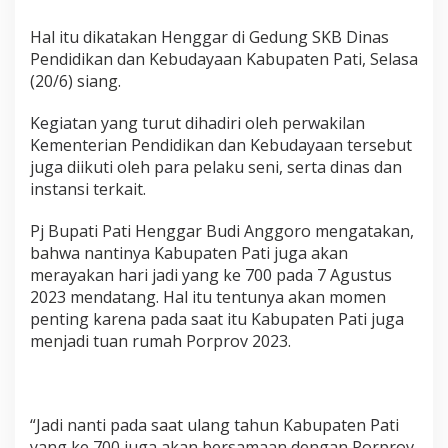
a
E
Hal itu dikatakan Henggar di Gedung SKB Dinas
v
Pendidikan dan Kebudayaan Kabupaten Pati, Selasa
e
(20/6) siang.
n
t
B
Kegiatan yang turut dihadiri oleh perwakilan
e
Kementerian Pendidikan dan Kebudayaan tersebut
s
juga diikuti oleh para pelaku seni, serta dinas dan
a
instansi terkait.
r
A
g
Pj Bupati Pati Henggar Budi Anggoro mengatakan,
u
bahwa nantinya Kabupaten Pati juga akan
s
merayakan hari jadi yang ke 700 pada 7 Agustus
t
2023 mendatang. Hal itu tentunya akan momen
u
s
penting karena pada saat itu Kabupaten Pati juga
N
menjadi tuan rumah Porprov 2023.
a
n
t
i
,
“Jadi nanti pada saat ulang tahun Kabupaten Pati
I
yang ke 700 juga akan bersamaan dengan Porprov