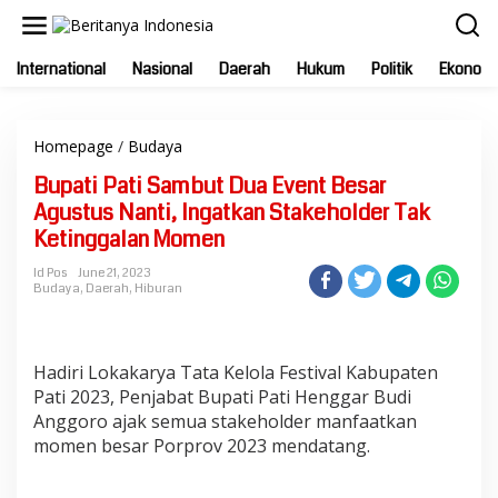
S
k
i
International
Nasional
Daerah
Hukum
Politik
Ekonomi
p
t
o
c
Homepage
/
Budaya
B
o
u
n
Bupati Pati Sambut Dua Event Besar
p
t
a
Agustus Nanti, Ingatkan Stakeholder Tak
e
t
n
Ketinggalan Momen
i
t
P
Id Pos
June 21, 2023
a
Budaya
,
Daerah
,
Hiburan
t
i
S
a
Hadiri Lokakarya Tata Kelola Festival Kabupaten
m
Pati 2023, Penjabat Bupati Pati Henggar Budi
b
Anggoro ajak semua stakeholder manfaatkan
u
momen besar Porprov 2023 mendatang.
t
D
u