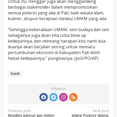
Untuk itu, Henggar juga akan menggandeng
n
berbagai stakeholder dalam mempromosikan
g
semua potensi yang ada di Pati, baik wisata alam,
g
a
kuliner, atupun kerajinan melalui UMKM yang ada.
l
a
“Sehingga keberadaan UMKM, seni budaya dan lain
n
sebagainya juga akan kita coba blow up
M
kedepannya, dan memang harapan kita nanti dua-
o
m
duanya akan berjalan seiring untuk memacu
e
pertumbuhan ekonomi di Kabupaten Pati lebih
n
hebat kedepannya,” pungkasnya. (po5/PO/AP)
Event
Follow Us
P
Previous post
Next post
Residivis pencuri gas melon
Jelang Porprov Jateng,