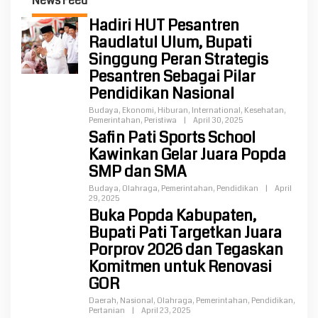
News Feed
Hadiri HUT Pesantren
Raudlatul Ulum, Bupati
Singgung Peran Strategis
Pesantren Sebagai Pilar
Pendidikan Nasional
Budaya
,
Ekonomi
,
Hiburan
,
International
,
Kesehatan
,
Pemerintahan
,
Peristiwa
|
April 30, 2025
Safin Pati Sports School
Kawinkan Gelar Juara Popda
SMP dan SMA
Budaya
,
Olahraga
,
Pemerintahan
,
Pendidikan
|
April
29, 2025
Buka Popda Kabupaten,
Bupati Pati Targetkan Juara
Porprov 2026 dan Tegaskan
Komitmen untuk Renovasi
GOR
Daerah
,
Nasional
,
Olahraga
,
Pemerintahan
,
Pendidikan
,
Pertanian
|
April 23, 2025