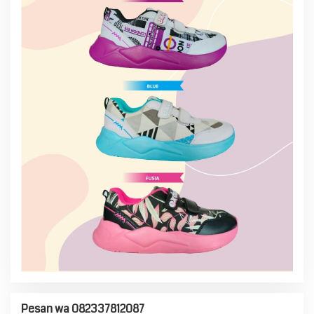
Pesan wa 082337812087