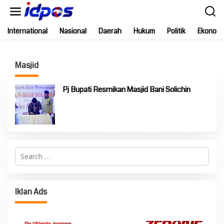
Skip
to
content
International
Nasional
Daerah
Hukum
Politik
Ekonomi
Masjid
Pj Bupati Resmikan Masjid Bani Solichin
Search
for:
Iklan Ads