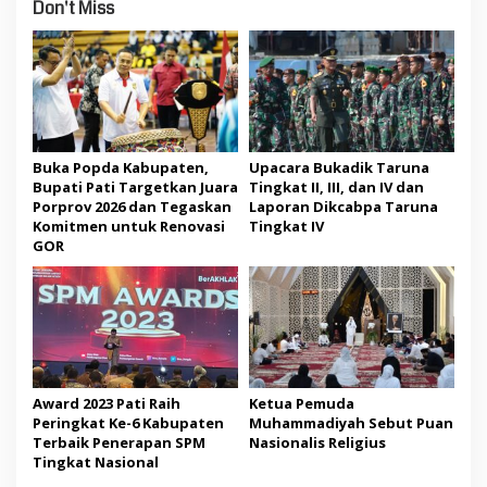
Don't Miss
Buka Popda Kabupaten,
Upacara Bukadik Taruna
Bupati Pati Targetkan Juara
Tingkat II, III, dan IV dan
Porprov 2026 dan Tegaskan
Laporan Dikcabpa Taruna
Komitmen untuk Renovasi
Tingkat IV
GOR
Award 2023 Pati Raih
Ketua Pemuda
Peringkat Ke-6 Kabupaten
Muhammadiyah Sebut Puan
Terbaik Penerapan SPM
Nasionalis Religius
Tingkat Nasional