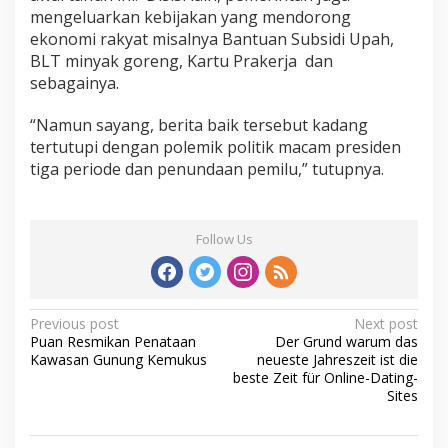
mengeluarkan kebijakan yang mendorong
ekonomi rakyat misalnya Bantuan Subsidi Upah,
BLT minyak goreng, Kartu Prakerja dan
sebagainya.
“Namun sayang, berita baik tersebut kadang
tertutupi dengan polemik politik macam presiden
tiga periode dan penundaan pemilu,” tutupnya.
Follow Us
Post
Previous post
Next post
Puan Resmikan Penataan
Der Grund warum das
navigation
Kawasan Gunung Kemukus
neueste Jahreszeit ist die
beste Zeit für Online-Dating-
Sites