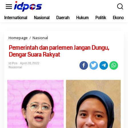
Skip
to
content
International
Nasional
Daerah
Hukum
Politik
Ekonomi
Pemerintah
Homepage
/
Nasional
dan
Pemerintah dan parlemen Jangan Dungu,
parlemen
Jangan
Dengar Suara Rakyat
Dungu,
Dengar
Id Pos
April 28, 2022
Nasional
Suara
Rakyat