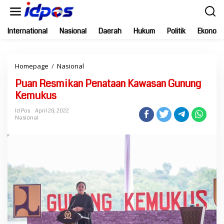
Skip
to
content
International
Nasional
Daerah
Hukum
Politik
Ekonomi
Puan
Homepage
/
Nasional
Resmikan
Puan Resmikan Penataan Kawasan Gunung
Penataan
Kawasan
Kemukus
Gunung
Kemukus
Id Pos
April 28, 2022
Nasional