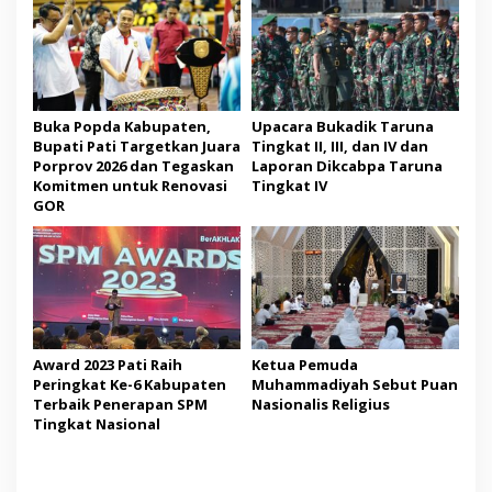
Buka Popda Kabupaten,
Upacara Bukadik Taruna
Bupati Pati Targetkan Juara
Tingkat II, III, dan IV dan
Porprov 2026 dan Tegaskan
Laporan Dikcabpa Taruna
Komitmen untuk Renovasi
Tingkat IV
GOR
Award 2023 Pati Raih
Ketua Pemuda
Peringkat Ke-6 Kabupaten
Muhammadiyah Sebut Puan
Terbaik Penerapan SPM
Nasionalis Religius
Tingkat Nasional