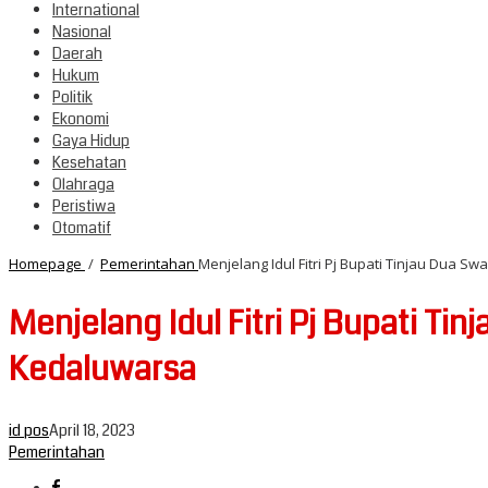
International
Nasional
Daerah
Hukum
Politik
Ekonomi
Gaya Hidup
Kesehatan
Olahraga
Peristiwa
Otomatif
Homepage
/
Pemerintahan
Menjelang Idul Fitri Pj Bupati Tinjau Dua 
Menjelang Idul Fitri Pj Bupati T
Kedaluwarsa
id pos
April 18, 2023
Pemerintahan