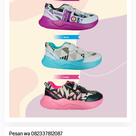
Pesan wa 082337812087